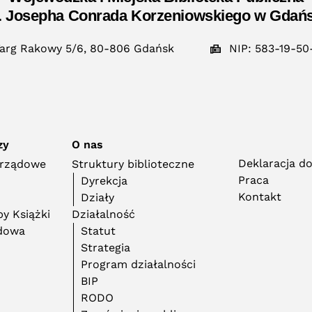
. Josepha Conrada Korzeniowskiego w Gdań
arg Rakowy 5/6, 80-806 Gdańsk
NIP: 583-19-50
zy
O nas
Deklaracja d
orządowe
Struktury biblioteczne
Praca
Dyrekcja
Kontakt
Działy
y Książki
Działalność
adowa
Statut
Strategia
Program działalności
BIP
RODO