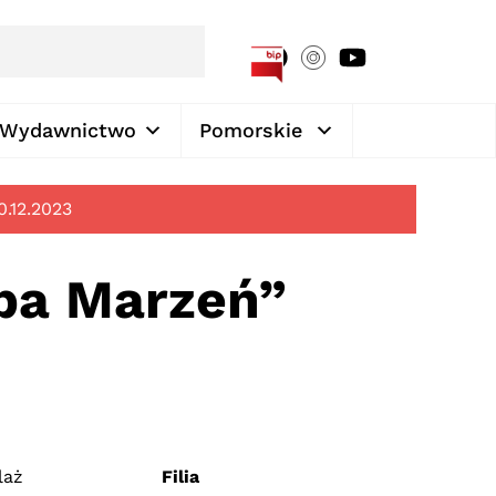
[google-translator]
Wydawnictwo
Pomorskie
0.12.2023
pa Marzeń”
laż
Filia