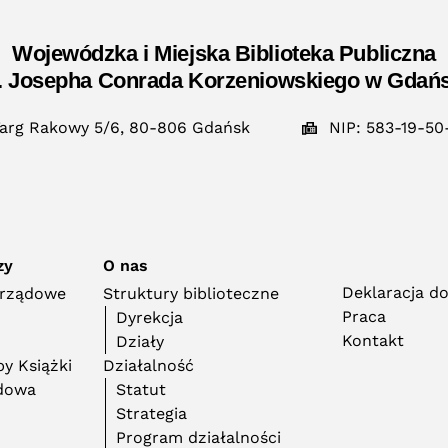
Wojewódzka i Miejska Biblioteka Publiczna
. Josepha Conrada Korzeniowskiego w Gdań
arg Rakowy 5/6, 80-806 Gdańsk
NIP: 583-19-50
zy
O nas
Deklaracja d
orządowe
Struktury biblioteczne
Praca
Dyrekcja
Kontakt
Działy
y Książki
Działalność
adowa
Statut
Strategia
Program działalności