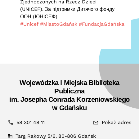
Zjednoczonych na Rzecz Dzieci
(UNICEF). За підтримки Дитячого фонду
ООН (ЮНІСЕФ).
#Unicef
#MiastoGdańsk
#FundacjaGdańska
Wojewódzka i Miejska Biblioteka
Publiczna
im. Josepha Conrada Korzeniowskiego
w Gdańsku
58 301 48 11
Pokaż adres
Targ Rakowy 5/6, 80-806 Gdańsk