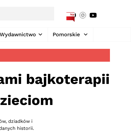
[google-translator]
Wydawnictwo
Pomorskie
ami bajkoterapii
dzieciom
ców, dziadków i
anych historii.