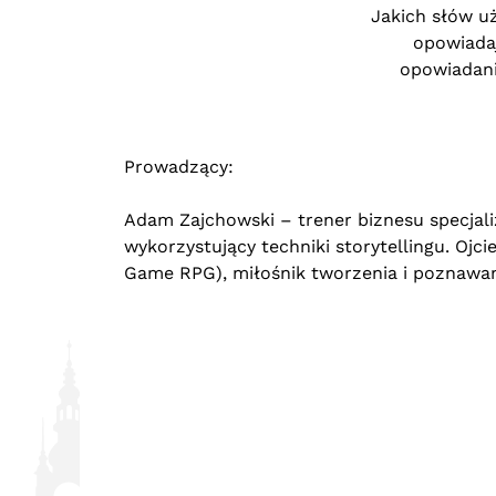
Jakich słów u
opowiadaj
opowiadani
Prowadzący:
Adam Zajchowski – trener biznesu specjaliz
wykorzystujący techniki storytellingu. Ojci
Game RPG), miłośnik tworzenia i poznawani