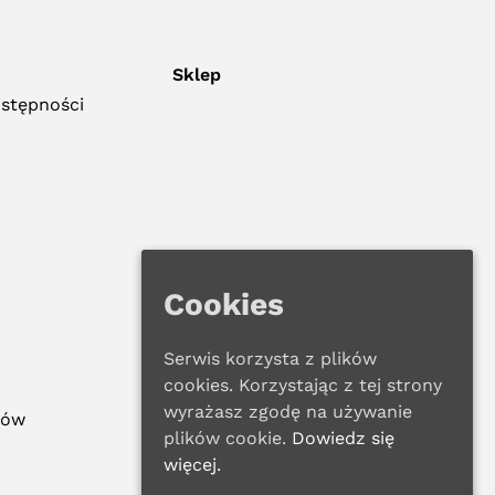
Sklep
ostępności
Cookies
Serwis korzysta z plików
cookies. Korzystając z tej strony
wyrażasz zgodę na używanie
ków
plików cookie.
Dowiedz się
więcej.