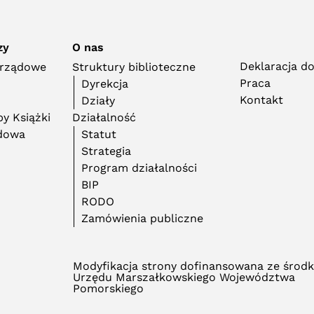
zy
O nas
Deklaracja d
orządowe
Struktury biblioteczne
Praca
Dyrekcja
Kontakt
Działy
y Książki
Działalność
adowa
Statut
Strategia
Program działalności
BIP
RODO
Zamówienia publiczne
Modyfikacja strony dofinansowana ze środ
Urzędu Marszałkowskiego Województwa
Pomorskiego