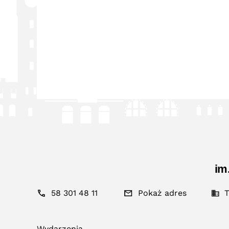
im
58 301 48 11
Pokaż adres
T
Wydarzenia