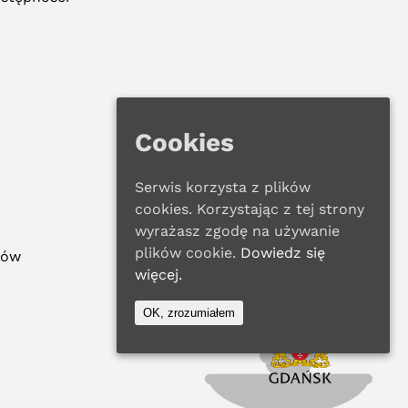
Cookies
Serwis korzysta z plików
cookies. Korzystając z tej strony
wyrażasz zgodę na używanie
plików cookie.
Dowiedz się
ków
więcej.
OK, zrozumiałem