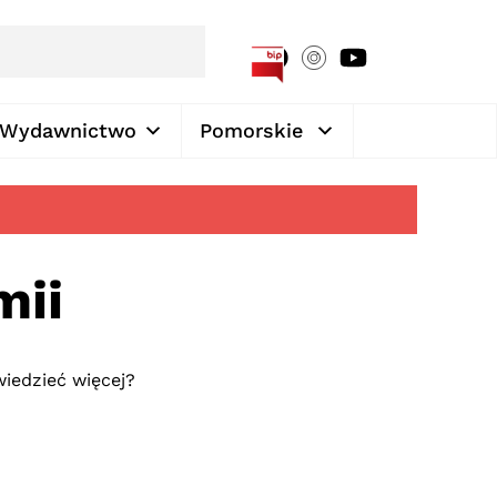
[google-translator]
Wydawnictwo
Pomorskie
mii
wiedzieć więcej?