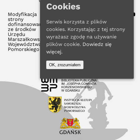
© 2026 WMBP w Gdańsku
Cookies
Polityka Prywatności
Modyfikacja
strony
Serwis korzysta z plików
dofinansowana
cookies. Korzystając z tej strony
ze środków
Urzędu
wyrażasz zgodę na używanie
Marszałkowskiego
plików cookie.
Dowiedz się
Województwa
Pomorskiego
więcej.
OK, zrozumiałem