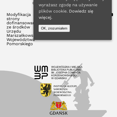
© 2025 WMBP w Gdańsku
wyrażasz zgodę na używanie
Polityka Prywatności
plików cookie.
Dowiedz się
Modyfikacja
więcej.
strony
dofinansowana
ze środków
OK, zrozumiałem
Urzędu
Marszałkowskiego
Województwa
Pomorskiego