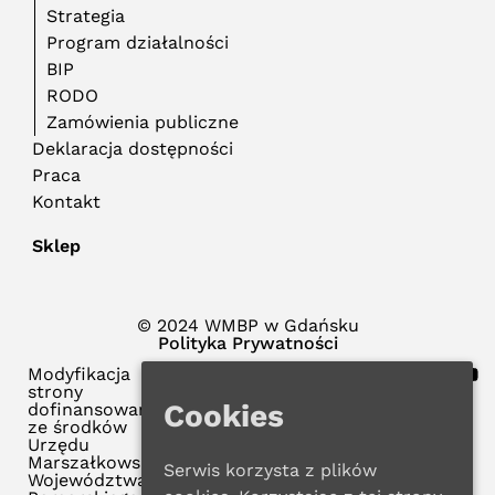
Strategia
Program działalności
BIP
RODO
Zamówienia publiczne
Deklaracja dostępności
Praca
Kontakt
Sklep
© 2024 WMBP w Gdańsku
Polityka Prywatności
Modyfikacja
strony
Cookies
dofinansowana
ze środków
Urzędu
Marszałkowskiego
Serwis korzysta z plików
Województwa