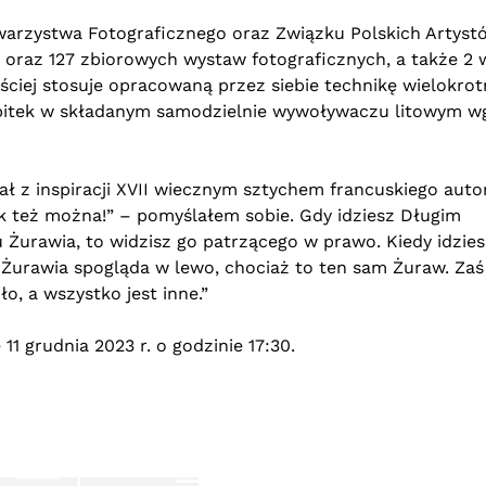
owarzystwa Fotograficznego oraz Związku Polskich Artyst
 oraz 127 zbiorowych wystaw fotograficznych, a także 2
ściej stosuje opracowaną przez siebie technikę wielokrot
bitek w składanym samodzielnie wywoływaczu litowym w
ał z inspiracji XVII wiecznym sztychem francuskiego auto
k też można!” – pomyślałem sobie. Gdy idziesz Długim
Żurawia, to widzisz go patrzącego w prawo. Kiedy idzies
 Żurawia spogląda w lewo, chociaż to ten sam Żuraw. Zaś
ło, a wszystko jest inne.”
1 grudnia 2023 r. o godzinie 17:30.