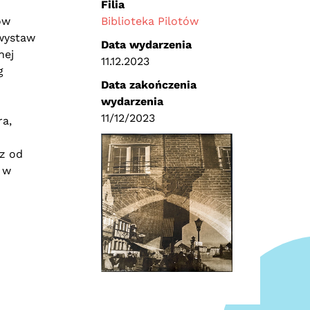
Filia
ów
Biblioteka Pilotów
 wystaw
Data wydarzenia
nej
11.12.2023
g
Data zakończenia
wydarzenia
11/12/2023
ra,
z od
 w