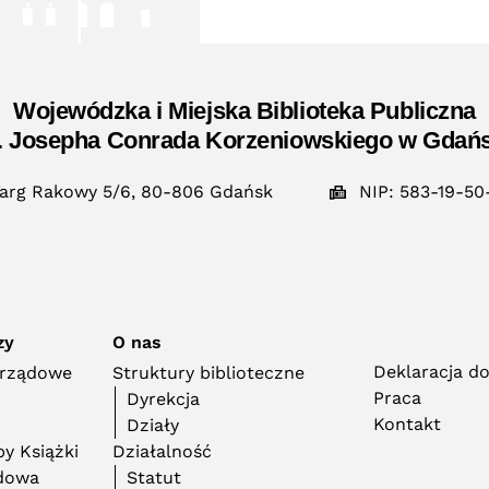
Wojewódzka i Miejska Biblioteka Publiczna
. Josepha Conrada Korzeniowskiego w Gdań
arg Rakowy 5/6, 80-806 Gdańsk
NIP: 583-19-50
zy
O nas
Deklaracja d
orządowe
Struktury biblioteczne
Praca
Dyrekcja
Kontakt
Działy
y Książki
Działalność
adowa
Statut