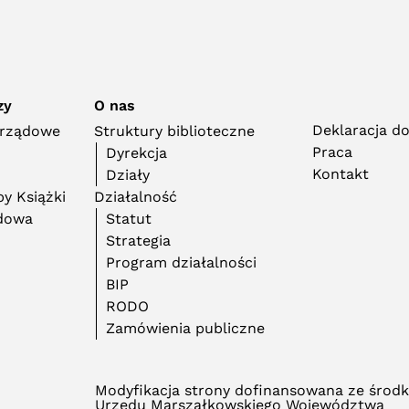
zy
O nas
Deklaracja d
orządowe
Struktury biblioteczne
Praca
Dyrekcja
Kontakt
Działy
y Książki
Działalność
adowa
Statut
Strategia
Program działalności
BIP
RODO
Zamówienia publiczne
Modyfikacja strony dofinansowana ze środ
Urzędu Marszałkowskiego Województwa