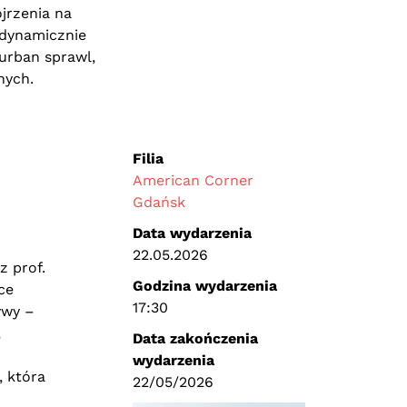
jrzenia na
 dynamicznie
urban sprawl,
nych.
Filia
American Corner
Gdańsk
Data wydarzenia
22.05.2026
z prof.
Godzina wydarzenia
ce
17:30
ywy –
,
Data zakończenia
wydarzenia
, która
22/05/2026