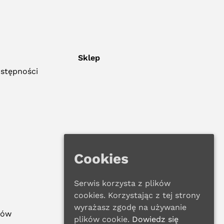
Sklep
ostępności
Cookies
Serwis korzysta z plików
cookies. Korzystając z tej strony
wyrażasz zgodę na używanie
ków
plików cookie.
Dowiedz się