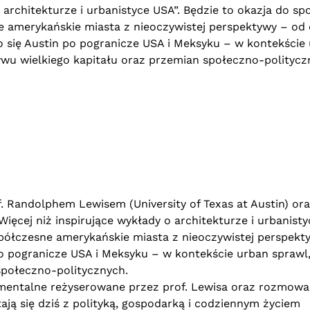
 architekturze i urbanistyce USA”. Będzie to okazja do spo
 amerykańskie miasta z nieoczywistej perspektywy – od
o się Austin po pogranicze USA i Meksyku – w kontekście 
wu wielkiego kapitału oraz przemian społeczno-politycz
 Randolphem Lewisem (University of Texas at Austin) ora
ęcej niż inspirujące wykłady o architekturze i urbanisty
spółczesne amerykańskie miasta z nieoczywistej perspekt
o pogranicze USA i Meksyku – w kontekście urban sprawl
społeczno-politycznych.
umentalne reżyserowane przez prof. Lewisa oraz rozmowa
tają się dziś z polityką, gospodarką i codziennym życiem