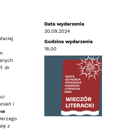
Data wydarzenia
30.09.2024
Maciej
Godzina wydarzenia
18.00
ym
anych
. dr
ci
nień i
gow
 Jerzego
się z