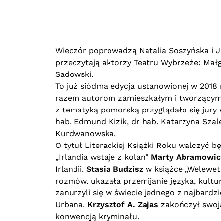
Wieczór poprowadzą Natalia Soszyńska i J
przeczytają aktorzy Teatru Wybrzeże: Małg
Sadowski.
To już siódma edycja ustanowionej w 2018 
razem autorom zamieszkałym i tworzącym 
z tematyką pomorską przyglądało się jury 
hab. Edmund Kizik, dr hab. Katarzyna Szal
Kurdwanowska.
O tytuł Literackiej Książki Roku walczyć bę
„Irlandia wstaje z kolan”
Marty Abramowic
Irlandii.
Stasia Budzisz
w książce „Welewetk
rozmów, ukazała przemijanie języka, kultur
zanurzyli się w świecie jednego z najbardz
Urbana.
Krzysztof A. Zajas
zakończył swoją
konwencją kryminału.