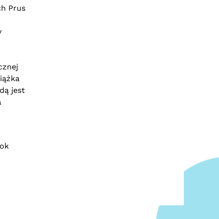
ch Prus
y
cznej
iążka
dą jest
a
rok