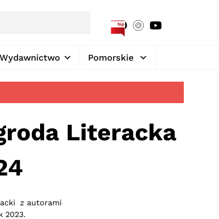
[google-translator]
Wydawnictwo
Pomorskie
groda Literacka
24
racki z autorami
k 2023.