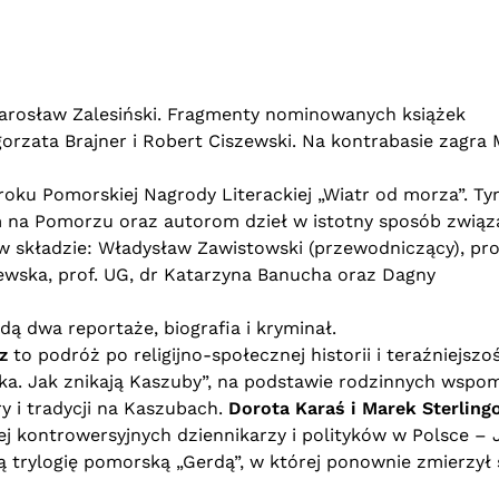
arosław Zalesiński. Fragmenty nominowanych książek
orzata Brajner i Robert Ciszewski. Na kontrabasie zagra 
roku Pomorskiej Nagrody Literackiej „Wiatr od morza”. T
na Pomorzu oraz autorom dzieł w istotny sposób związ
w składzie: Władysław Zawistowski (przewodniczący), prof
ewska, prof. UG, dr Katarzyna Banucha oraz Dagny
dą dwa reportaże, biografia i kryminał.
z
to podróż po religijno-społecznej historii i teraźniejszoś
a. Jak znikają Kaszuby”, na podstawie rodzinnych wspom
y i tradycji na Kaszubach.
Dorota Karaś i Marek Sterlin
iej kontrowersyjnych dziennikarzy i polityków w Polsce –
 trylogię pomorską „Gerdą”, w której ponownie zmierzył 