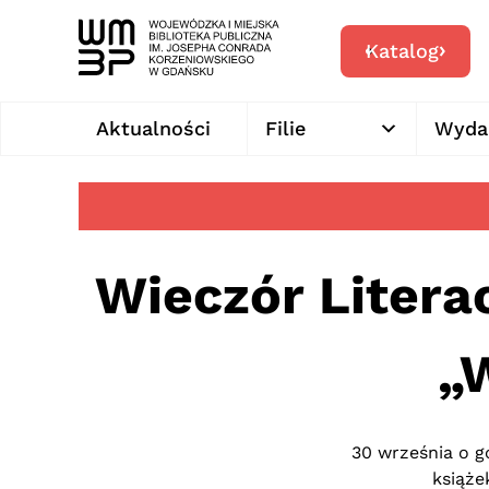
Katalog
Aktualności
Filie
Wyda
Wieczór Litera
„
30 września o g
książe