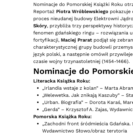
Nominacje do Pomorskiej Książki Roku otr
Reportaż
Piotra Wróblewskiego
pokazuje 
proces nieudanej budowy Elektrowni Jądro
Skóry
, przybliża trzy perspektywy history
fenomen gdańskiego ringu – rozwiązania ur
fortyfikacji,
Maciej Prarat
podjął się zebra
charakterystycznej grupy budowli przemys
język polski, a następnie omówił przywile
czasie wojny trzynastoletniej (1454-1466).
Nominacje do Pomorskiej
Literacka Książka Roku:
„Irlandia wstaje z kolan” – Marta Abr
„Welewetka. Jak znikają Kaszuby” – S
„Urban. Biografia” – Dorota Karaś, Ma
„Gerda” – Krzysztof A. Zajas, Wydawni
Pomorska Książka Roku:
„Zachodni front śródmieścia Gdańska. 
Wydawnictwo Słowo/obraz terytoria