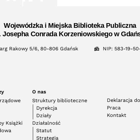
Wojewódzka i Miejska Biblioteka Publiczna
. Josepha Conrada Korzeniowskiego w Gdań
arg Rakowy 5/6, 80-806 Gdańsk
NIP: 583-19-50
zy
O nas
Deklaracja d
orządowe
Struktury biblioteczne
Praca
Dyrekcja
Kontakt
Działy
y Książki
Działalność
adowa
Statut
Strategia