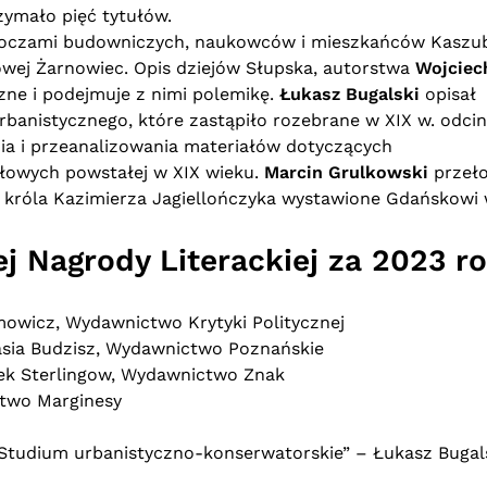
zymało pięć tytułów.
oczami budowniczych, naukowców i mieszkańców Kaszu
wej Żarnowiec. Opis dziejów Słupska, autorstwa
Wojciec
czne i podejmuje z nimi polemikę.
Łukasz Bugalski
opisał
banistycznego, które zastąpiło rozebrane w XIX w. odcin
nia i przeanalizowania materiałów dotyczących
łowych powstałej w XIX wieku.
Marcin Grulkowski
przeło
je króla Kazimierza Jagiellończyka wystawione Gdańskowi
 Nagrody Literackiej za 2023 ro
amowicz, Wydawnictwo Krytyki Politycznej
tasia Budzisz, Wydawnictwo Poznańskie
rek Sterlingow, Wydawnictwo Znak
ctwo Marginesy
Studium urbanistyczno-konserwatorskie” – Łukasz Bugals