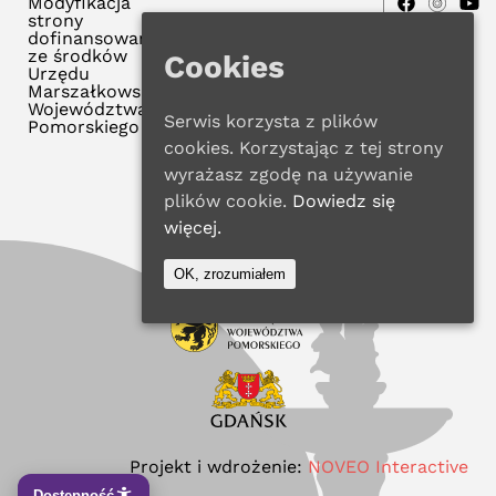
Modyfikacja
strony
dofinansowana
ze środków
Cookies
Urzędu
Marszałkowskiego
Województwa
Serwis korzysta z plików
Pomorskiego
cookies. Korzystając z tej strony
wyrażasz zgodę na używanie
plików cookie.
Dowiedz się
więcej.
OK, zrozumiałem
Projekt i wdrożenie:
NOVEO Interactive
Dostępność