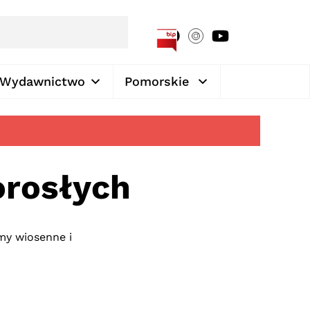
[google-translator]
Wydawnictwo
Pomorskie
orosłych
my wiosenne i