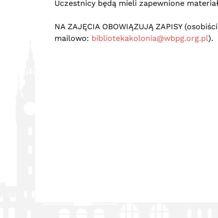
Uczestnicy będą mieli zapewnione materiał
NA ZAJĘCIA OBOWIĄZUJĄ ZAPISY (osobiście 
mailowo:
bibliotekakolonia@wbpg.org.pl
).