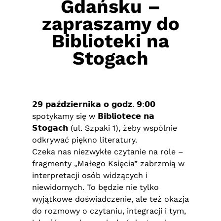
Gdańsku –
zapraszamy do
Biblioteki na
Stogach
𝟮𝟵 𝗽𝗮𝘇́𝗱𝘇𝗶𝗲𝗿𝗻𝗶𝗸𝗮 𝗼 𝗴𝗼𝗱𝘇. 𝟵:𝟬𝟬
spotykamy się w 𝗕𝗶𝗯𝗹𝗶𝗼𝘁𝗲𝗰𝗲 𝗻𝗮
𝗦𝘁𝗼𝗴𝗮𝗰𝗵 (ul. Szpaki 1), żeby wspólnie
odkrywać piękno literatury.
Czeka nas niezwykłe czytanie na role –
fragmenty „Małego Księcia” zabrzmią w
interpretacji osób widzących i
niewidomych. To będzie nie tylko
wyjątkowe doświadczenie, ale też okazja
do rozmowy o czytaniu, integracji i tym,