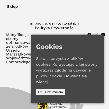
Sklep
© 2025 WMBP w Gdańsku
Polityka Prywatności
Modyfikacja
strony
dofinansowana
Cookies
ze środków
Urzędu
Marszałkowskiego
Województwa
Serwis korzysta z plików
Pomorskiego
cookies. Korzystając z tej strony
wyrażasz zgodę na używanie
plików cookie.
Dowiedz się
więcej.
OK, zrozumiałem