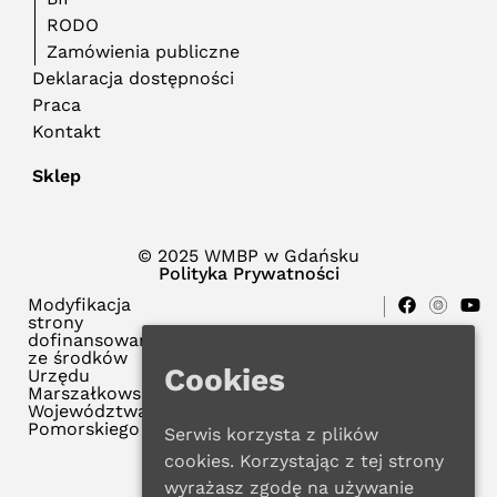
RODO
Zamówienia publiczne
Deklaracja dostępności
Praca
Kontakt
Sklep
© 2025 WMBP w Gdańsku
Polityka Prywatności
Modyfikacja
strony
dofinansowana
ze środków
Cookies
Urzędu
Marszałkowskiego
Województwa
Pomorskiego
Serwis korzysta z plików
cookies. Korzystając z tej strony
wyrażasz zgodę na używanie