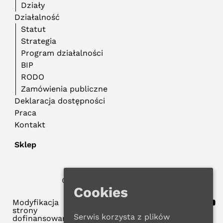
Działy
Działalność
Statut
Strategia
Program działalności
BIP
RODO
Zamówienia publiczne
Deklaracja dostępności
Praca
Kontakt
Sklep
© 2024 WMBP w Gdańsku
Polityka Prywatności
Cookies
Modyfikacja
strony
Serwis korzysta z plików
dofinansowana