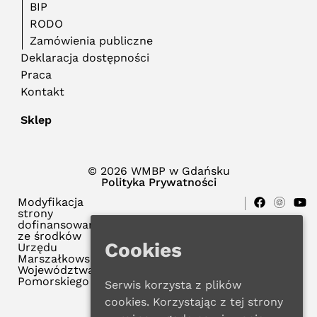
BIP
RODO
Zamówienia publiczne
Deklaracja dostępności
Praca
Kontakt
Sklep
© 2026 WMBP w Gdańsku
Polityka Prywatności
Modyfikacja
strony
dofinansowana
ze środków
Cookies
Urzędu
Marszałkowskiego
Województwa
Pomorskiego
Serwis korzysta z plików
cookies. Korzystając z tej strony