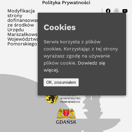
Polityka Prywatności
Modyfikacja
strony
dofinansowana
ze środków
Cookies
Urzędu
Marszałkowskiego
Województwa
Serwis korzysta z plików
Pomorskiego
cookies. Korzystając z tej strony
wyrażasz zgodę na używanie
plików cookie.
Dowiedz się
więcej.
OK, zrozumiałem