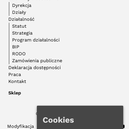
Dyrekcja
Działy
Działalność
Statut
Strategia
Program działalności
BIP
RODO
Zamówienia publiczne
Deklaracja dostępności
Praca
Kontakt
Sklep
© 2024 WMBP w Gdańsku
Cookies
Polityka Prywatności
Modyfikacja