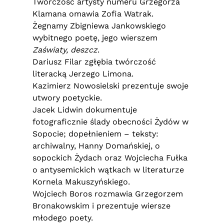
Twórczość artysty numeru Grzegorza
Klamana omawia Zofia Watrak.
Żegnamy Zbigniewa Jankowskiego
wybitnego poetę, jego wierszem
Zaświaty, deszcz
.
Dariusz Filar zgłębia twórczość
literacką Jerzego Limona.
Kazimierz Nowosielski prezentuje swoje
utwory poetyckie.
Jacek Lidwin dokumentuje
fotograficznie ślady obecności Żydów w
Sopocie; dopełnieniem – teksty:
archiwalny, Hanny Domańskiej, o
sopockich Żydach oraz Wojciecha Fułka
o antysemickich wątkach w literaturze
Kornela Makuszyńskiego.
Wojciech Boros rozmawia Grzegorzem
Bronakowskim i prezentuje wiersze
młodego poety.