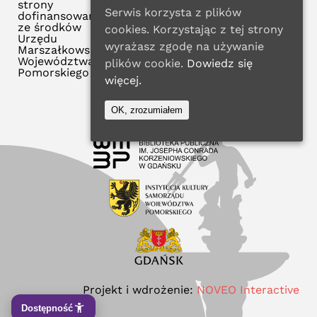
strony
Serwis korzysta z plików
dofinansowana
ze środków
cookies. Korzystając z tej strony
Urzędu
wyrażasz zgodę na używanie
Marszałkowskiego
Województwa
plików cookie.
Dowiedz się
Pomorskiego
więcej.
OK, zrozumiałem
Projekt i wdrożenie:
NOVEO Interactive
Dostępność