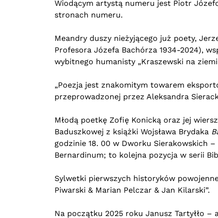
Wiodącym artystą numeru jest Piotr Józefo
stronach numeru.
Meandry duszy nieżyjącego już poety, Jerze
Profesora Józefa Bachórza 1934-2024), ws
wybitnego humanisty „Kraszewski na ziemi 
„Poezja jest znakomitym towarem eksport
przeprowadzonej przez Aleksandra Sierack
Młodą poetkę Zofię Konicką oraz jej wiers
Baduszkowej z książki Wojsława Brydaka
B
godzinie 18. 00 w Dworku Sierakowskich – 
Bernardinum; to kolejna pozycja w serii Bi
Sylwetki pierwszych historyków powojenne
Piwarski & Marian Pelczar & Jan Kilarski”.
Na początku 2025 roku Janusz Tartyłło – a