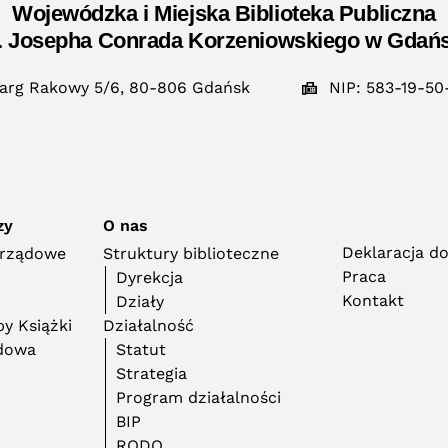
Wojewódzka i Miejska Biblioteka Publiczna
. Josepha Conrada Korzeniowskiego w Gdań
arg Rakowy 5/6, 80-806 Gdańsk
NIP: 583-19-50
zy
O nas
Deklaracja d
orządowe
Struktury biblioteczne
Praca
Dyrekcja
Kontakt
Działy
y Książki
Działalność
adowa
Statut
Strategia
Program działalności
BIP
RODO