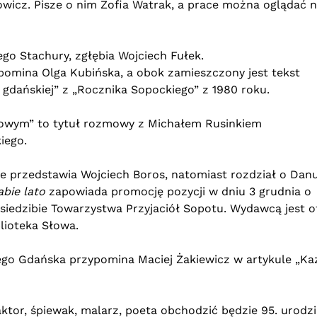
wicz. Pisze o nim Zofia Watrak, a prace można oglądać n
go Stachury, zgłębia Wojciech Fułek.
pomina Olga Kubińska, a obok zamieszczony jest tekst
gdańskiej” z „Rocznika Sopockiego” z 1980 roku.
owym” to tytuł rozmowy z Michałem Rusinkiem
iego.
ze przedstawia Wojciech Boros, natomiast rozdział o Dan
abie lato
zapowiada promocję pozycji w dniu 3 grudnia o
siedzibie Towarzystwa Przyjaciół Sopotu. Wydawcą jest o
blioteka Słowa.
go Gdańska przypomina Maciej Żakiewicz w artykule „Ka
ktor, śpiewak, malarz, poeta obchodzić będzie 95. urodzi