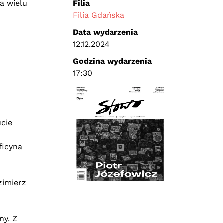
a wielu
Filia
Filia Gdańska
Data wydarzenia
12.12.2024
Godzina wydarzenia
17:30
ucie
ficyna
zimierz
ny. Z