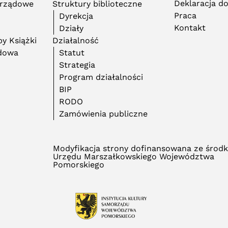
Deklaracja d
orządowe
Struktury biblioteczne
Praca
Dyrekcja
Kontakt
Działy
y Książki
Działalność
adowa
Statut
Strategia
Program działalności
BIP
RODO
Zamówienia publiczne
Modyfikacja strony dofinansowana ze środ
Urzędu Marszałkowskiego Województwa
Pomorskiego