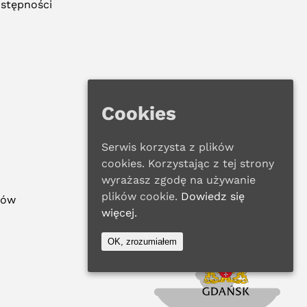
ostępności
Cookies
Serwis korzysta z plików
cookies. Korzystając z tej strony
wyrażasz zgodę na używanie
plików cookie.
Dowiedz się
ków
więcej.
OK, zrozumiałem