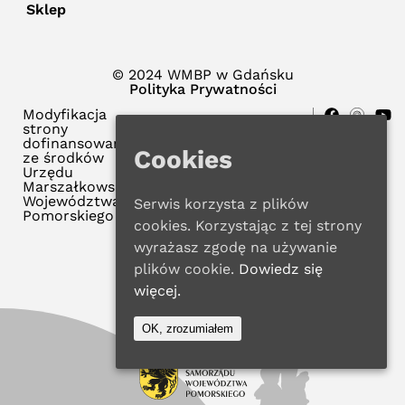
Sklep
© 2024 WMBP w Gdańsku
Polityka Prywatności
Modyfikacja
strony
dofinansowana
Cookies
ze środków
Urzędu
Marszałkowskiego
Województwa
Serwis korzysta z plików
Pomorskiego
cookies. Korzystając z tej strony
wyrażasz zgodę na używanie
plików cookie.
Dowiedz się
więcej.
OK, zrozumiałem