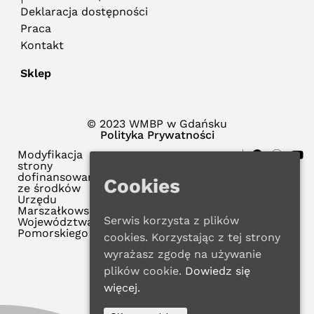
Deklaracja dostępności
Praca
Kontakt
Sklep
© 2023 WMBP w Gdańsku
Polityka Prywatności
Modyfikacja
strony
dofinansowana
Cookies
ze środków
Urzędu
Marszałkowskiego
Serwis korzysta z plików
Województwa
Pomorskiego
cookies. Korzystając z tej strony
wyrażasz zgodę na używanie
plików cookie.
Dowiedz się
więcej.