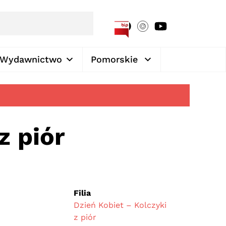
[google-translator]
Wydawnictwo
Pomorskie
z piór
Filia
Dzień Kobiet – Kolczyki
z piór