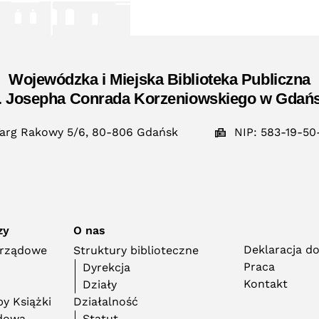
Wojewódzka i Miejska Biblioteka Publiczna
. Josepha Conrada Korzeniowskiego w Gdań
arg Rakowy 5/6, 80-806 Gdańsk
NIP: 583-19-50
zy
O nas
Deklaracja d
orządowe
Struktury biblioteczne
Praca
Dyrekcja
Kontakt
Działy
y Książki
Działalność
adowa
Statut