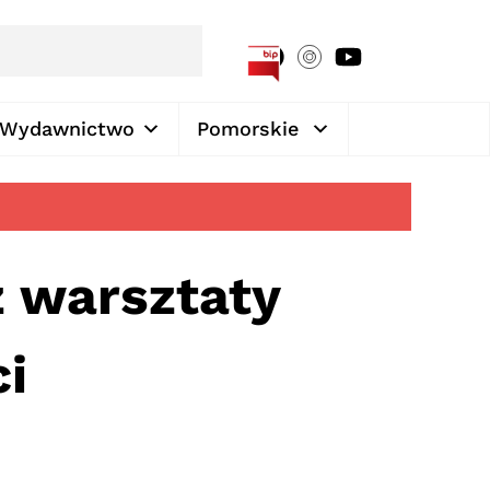
[google-translator]
Wydawnictwo
Pomorskie
z warsztaty
ci