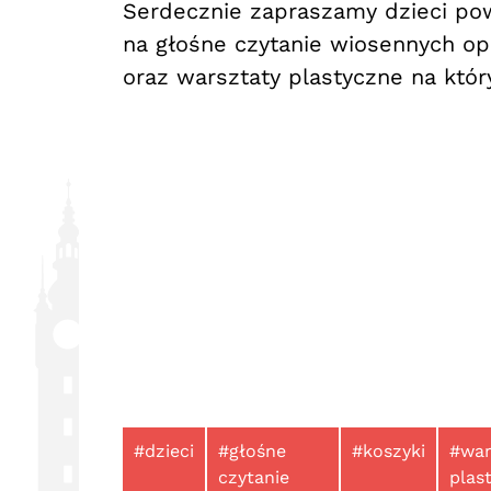
Serdecznie zapraszamy dzieci pow
na głośne czytanie wiosennych op
oraz warsztaty plastyczne na któ
#dzieci
#głośne
#koszyki
#war
czytanie
plas