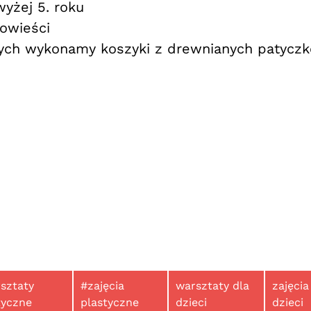
yżej 5. roku
owieści
rych wykonamy koszyki z drewnianych patyczk
sztaty
#zajęcia
warsztaty dla
zajęcia
tyczne
plastyczne
dzieci
dzieci