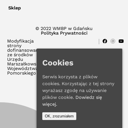
Sklep
© 2022 WMBP w Gdańsku
Polityka Prywatności
Modyfikacja
strony
dofinansowana
ze środków
Urzędu
Cookies
Marszałkowskiego
Województwa
Pomorskiego
Serwis korzysta z plików
cookies. Korzystając z tej strony
wyrażasz zgodę na używanie
plików cookie.
Dowiedz się
więcej.
OK, zrozumiałem