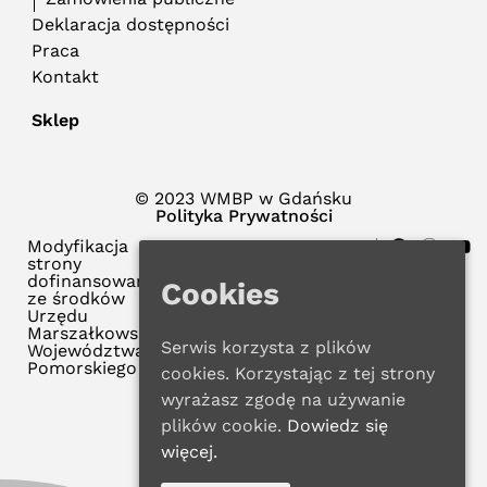
Deklaracja dostępności
Praca
Kontakt
Sklep
© 2023 WMBP w Gdańsku
Polityka Prywatności
Modyfikacja
strony
dofinansowana
Cookies
ze środków
Urzędu
Marszałkowskiego
Serwis korzysta z plików
Województwa
Pomorskiego
cookies. Korzystając z tej strony
wyrażasz zgodę na używanie
plików cookie.
Dowiedz się
więcej.