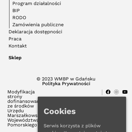
Program działalności
BIP
RODO
Zamówienia publiczne
Deklaracja dostępności
Praca
Kontakt
Sklep
© 2023 WMBP w Gdańsku
Polityka Prywatności
Modyfikacja
strony
dofinansowana
ze środków
Cookies
Urzędu
Marszałkowskiego
Województwa
Pomorskiego
Serwis korzysta z plików