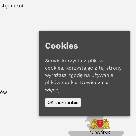
ostępności
Cookies
Serwis korzysta z plików
cookies. Korzystając z tej strony
wyrażasz zgodę na używanie
plików cookie.
Dowiedz się
więcej.
ków
OK, zrozumiałem