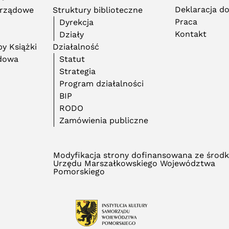
Deklaracja d
orządowe
Struktury biblioteczne
Praca
Dyrekcja
Kontakt
Działy
y Książki
Działalność
adowa
Statut
Strategia
Program działalności
BIP
RODO
Zamówienia publiczne
Modyfikacja strony dofinansowana ze środ
Urzędu Marszałkowskiego Województwa
Pomorskiego