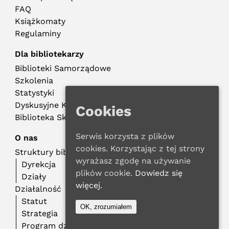
FAQ
Książkomaty
Regulaminy
Dla bibliotekarzy
Biblioteki Samorządowe
Szkolenia
Statystyki
Dyskusyjne Kluby Książki
Cookies
Biblioteka Składowa
Serwis korzysta z plików
O nas
cookies. Korzystając z tej strony
Struktury biblioteczne
wyrażasz zgodę na używanie
Dyrekcja
plików cookie.
Dowiedz się
Działy
więcej.
Działalność
Statut
OK, zrozumiałem
Strategia
Program działalności