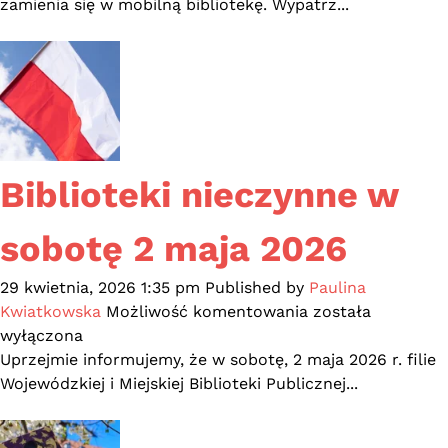
2026:
zamienia się w mobilną bibliotekę. Wypatrz...
Złap
cytat
i
wygraj
gadżety
Biblioteki nieczynne w
sobotę 2 maja 2026
29 kwietnia, 2026 1:35 pm
Published by
Paulina
Biblioteki
Kwiatkowska
Możliwość komentowania
została
nieczynne
wyłączona
w
Uprzejmie informujemy, że w sobotę, 2 maja 2026 r. filie
sobotę
Wojewódzkiej i Miejskiej Biblioteki Publicznej...
2
maja