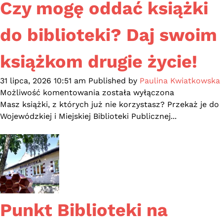
Czy mogę oddać książki
do biblioteki? Daj swoim
książkom drugie życie!
31 lipca, 2026 10:51 am
Published by
Paulina Kwiatkowska
Czy
Możliwość komentowania
została wyłączona
mogę
Masz książki, z których już nie korzystasz? Przekaż je do
oddać
Wojewódzkiej i Miejskiej Biblioteki Publicznej...
książki
do
biblioteki?
Daj
swoim
książkom
drugie
Punkt Biblioteki na
życie!