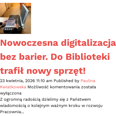
kart
bibliotecznych
dla
najmłodszych
Nowoczesna digitalizacja
bez barier. Do Biblioteki
trafił nowy sprzęt!
23 kwietnia, 2026 11:10 am
Published by
Paulina
Nowoczesna
Kwiatkowska
Możliwość komentowania
została
digitalizacja
wyłączona
bez
Z ogromną radością dzielimy się z Państwem
barier.
wiadomością o kolejnym ważnym kroku w rozwoju
Do
Pracownia...