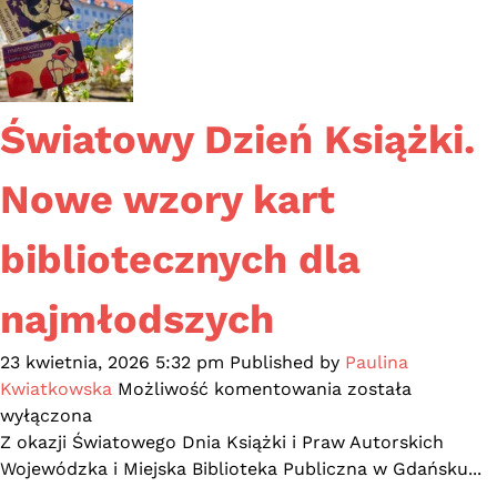
2026
Światowy Dzień Książki.
Nowe wzory kart
bibliotecznych dla
najmłodszych
23 kwietnia, 2026 5:32 pm
Published by
Paulina
Światowy
Kwiatkowska
Możliwość komentowania
została
Dzień
wyłączona
Książki.
Z okazji Światowego Dnia Książki i Praw Autorskich
Nowe
Wojewódzka i Miejska Biblioteka Publiczna w Gdańsku...
wzory