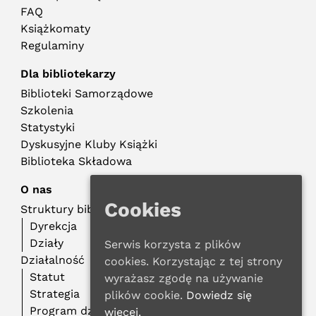
FAQ
Książkomaty
Regulaminy
Dla bibliotekarzy
Biblioteki Samorządowe
Szkolenia
Statystyki
Dyskusyjne Kluby Książki
Biblioteka Składowa
O nas
Cookies
Struktury biblioteczne
Dyrekcja
Działy
Serwis korzysta z plików
Działalność
cookies. Korzystając z tej strony
Statut
wyrażasz zgodę na używanie
Strategia
plików cookie.
Dowiedz się
Program działalności
więcej.