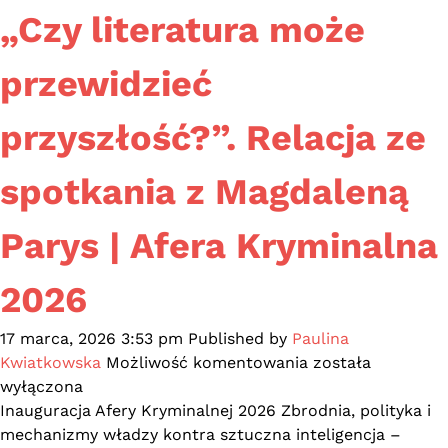
2026
„Czy literatura może
r.
przewidzieć
przyszłość?”. Relacja ze
spotkania z Magdaleną
Parys | Afera Kryminalna
2026
17 marca, 2026 3:53 pm
Published by
Paulina
„Czy
Kwiatkowska
Możliwość komentowania
została
literatura
wyłączona
może
Inauguracja Afery Kryminalnej 2026 Zbrodnia, polityka i
przewidzieć
mechanizmy władzy kontra sztuczna inteligencja –