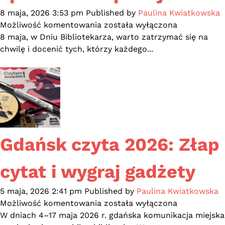
2026
8 maja, 2026 3:53 pm
Published by
Paulina Kwiatkowska
w
Od
Możliwość komentowania
została wyłączona
Warszawie
poezji
8 maja, w Dniu Bibliotekarza, warto zatrzymać się na
po
chwilę i docenić tych, którzy każdego...
RPG.
Dzień
Bibliotekarza
pełen
spotkań
i
inspiracji
Gdańsk czyta 2026: Złap
cytat i wygraj gadżety
5 maja, 2026 2:41 pm
Published by
Paulina Kwiatkowska
Gdańsk
Możliwość komentowania
została wyłączona
czyta
W dniach 4–17 maja 2026 r. gdańska komunikacja miejska