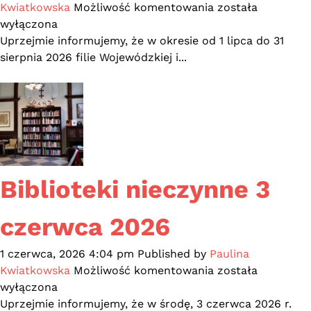
Godziny
Kwiatkowska
Możliwość komentowania
została
otwarcia
wyłączona
biblioteki
Uprzejmie informujemy, że w okresie od 1 lipca do 31
w
sierpnia 2026 filie Wojewódzkiej i...
sezonie
wakacyjnym
2026
Biblioteki nieczynne 3
czerwca 2026
1 czerwca, 2026 4:04 pm
Published by
Paulina
Biblioteki
Kwiatkowska
Możliwość komentowania
została
nieczynne
wyłączona
3
Uprzejmie informujemy, że w środę, 3 czerwca 2026 r.