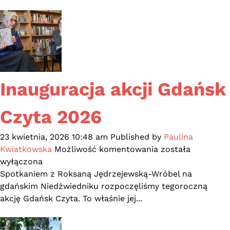
Biblioteki
trafił
nowy
sprzęt!
Inauguracja akcji Gdańsk
Czyta 2026
23 kwietnia, 2026 10:48 am
Published by
Paulina
Inauguracja
Kwiatkowska
Możliwość komentowania
została
akcji
wyłączona
Gdańsk
Spotkaniem z Roksaną Jędrzejewską-Wróbel na
Czyta
gdańskim Niedźwiedniku rozpoczęliśmy tegoroczną
2026
akcję Gdańsk Czyta. To właśnie jej...