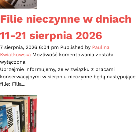
Filie nieczynne w dniach
11-21 sierpnia 2026
7 sierpnia, 2026 6:04 pm
Published by
Paulina
Filie
Kwiatkowska
Możliwość komentowania
została
nieczynne
wyłączona
w
Uprzejmie informujemy, że w związku z pracami
dniach
konserwacyjnymi w sierpniu nieczynne będą następujące
11-
filie: Filia...
21
sierpnia
2026