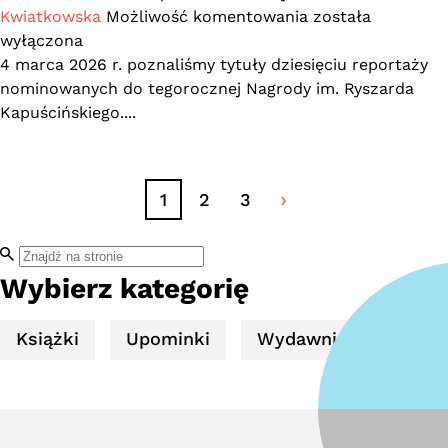
Poznawaj
Kwiatkowska
Możliwość komentowania
została
świat
wyłączona
różnych
4 marca 2026 r. poznaliśmy tytuły dziesięciu reportaży
kultur.
nominowanych do tegorocznej Nagrody im. Ryszarda
Wypożycz
Kapuścińskiego....
reportaż
nominowany
do
1
2
3
Nagrody
im.
R.
Kapuścińskiego
Wybierz kategorię
Książki
Upominki
Wydawnictwa