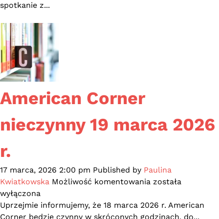
przyszłość?”.
spotkanie z...
Relacja
ze
spotkania
z
Magdaleną
Parys
|
American Corner
Afera
Kryminalna
nieczynny 19 marca 2026
2026
r.
17 marca, 2026 2:00 pm
Published by
Paulina
American
Kwiatkowska
Możliwość komentowania
została
Corner
wyłączona
nieczynny
Uprzejmie informujemy, że 18 marca 2026 r. American
19
Corner będzie czynny w skróconych godzinach, do...