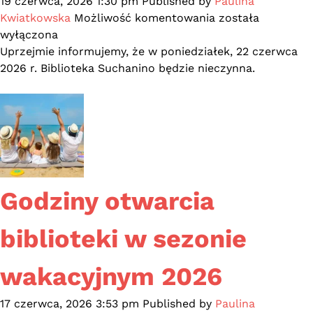
19 czerwca, 2026 1:30 pm
Published by
Paulina
Biblioteka
Kwiatkowska
Możliwość komentowania
została
Suchanino
wyłączona
nieczynna
Uprzejmie informujemy, że w poniedziałek, 22 czerwca
22
2026 r. Biblioteka Suchanino będzie nieczynna.
czerwca
2026
Godziny otwarcia
biblioteki w sezonie
wakacyjnym 2026
17 czerwca, 2026 3:53 pm
Published by
Paulina