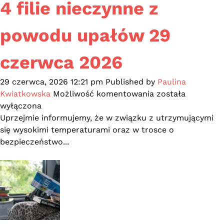
4 filie nieczynne z
sierpnia
2026
powodu upałów 29
czerwca 2026
29 czerwca, 2026 12:21 pm
Published by
Paulina
4
Kwiatkowska
Możliwość komentowania
została
filie
wyłączona
nieczynne
Uprzejmie informujemy, że w związku z utrzymującymi
z
się wysokimi temperaturami oraz w trosce o
powodu
bezpieczeństwo...
upałów
29
czerwca
2026