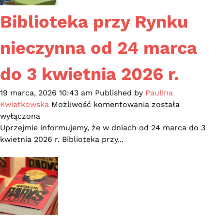
Biblioteka przy Rynku
nieczynna od 24 marca
do 3 kwietnia 2026 r.
19 marca, 2026 10:43 am
Published by
Paulina
Biblioteka
Kwiatkowska
Możliwość komentowania
została
przy
wyłączona
Rynku
Uprzejmie informujemy, że w dniach od 24 marca do 3
nieczynna
kwietnia 2026 r. Biblioteka przy...
od
24
marca
do
3
kwietnia