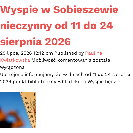
Wyspie w Sobieszewie
nieczynny od 11 do 24
sierpnia 2026
29 lipca, 2026 12:12 pm
Published by
Paulina
Punkt
Kwiatkowska
Możliwość komentowania
została
Biblioteki
wyłączona
na
Uprzejmie informujemy, że w dniach od 11 do 24 sierpnia
Wyspie
2026 punkt biblioteczny Biblioteki na Wyspie będzie...
w
Sobieszewie
nieczynny
od
11
do
24