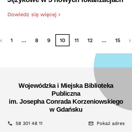
Dowiedz się więcej
1
…
8
9
10
11
12
…
15
Wojewódzka i Miejska Biblioteka
Publiczna
im. Josepha Conrada Korzeniowskiego
w Gdańsku
58 301 48 11
Pokaż adres