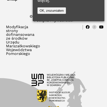
więcej.
OK, zrozumiałem
© 2023 WMBP w Gdańsku
Polityka Prywatności
Modyfikacja
strony
dofinansowana
ze środków
Urzędu
Marszałkowskiego
Województwa
Pomorskiego