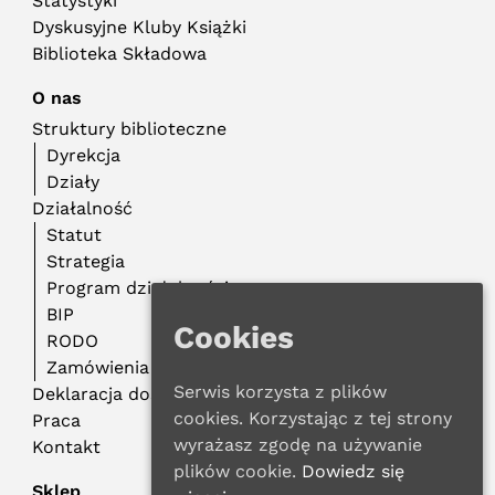
Statystyki
Dyskusyjne Kluby Książki
Biblioteka Składowa
O nas
Struktury biblioteczne
Dyrekcja
Działy
Działalność
Statut
Strategia
Program działalności
BIP
Cookies
RODO
Zamówienia publiczne
Serwis korzysta z plików
Deklaracja dostępności
cookies. Korzystając z tej strony
Praca
wyrażasz zgodę na używanie
Kontakt
plików cookie.
Dowiedz się
Sklep