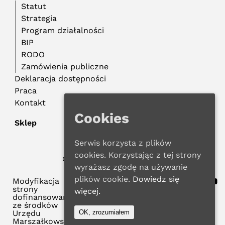
Statut
Strategia
Program działalności
BIP
RODO
Zamówienia publiczne
Deklaracja dostępności
Praca
Kontakt
Cookies
Sklep
Serwis korzysta z plików
cookies. Korzystając z tej strony
© 2022 WMBP w Gdańsku
Polityka Prywatności
wyrażasz zgodę na używanie
plików cookie.
Dowiedz się
Modyfikacja
strony
więcej.
dofinansowana
ze środków
Urzędu
OK, zrozumiałem
Marszałkowskiego