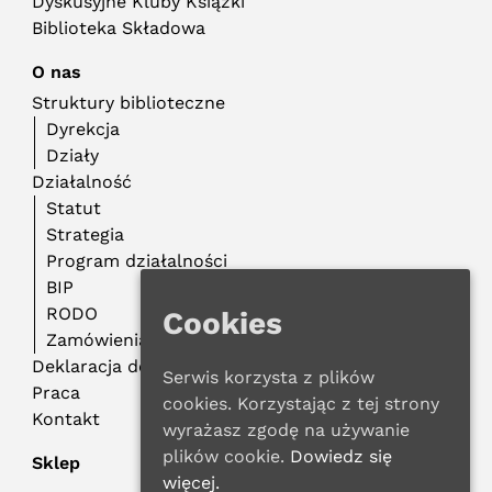
Dyskusyjne Kluby Książki
Biblioteka Składowa
O nas
Struktury biblioteczne
Dyrekcja
Działy
Działalność
Statut
Strategia
Program działalności
BIP
RODO
Cookies
Zamówienia publiczne
Deklaracja dostępności
Serwis korzysta z plików
Praca
cookies. Korzystając z tej strony
Kontakt
wyrażasz zgodę na używanie
plików cookie.
Dowiedz się
Sklep
więcej.