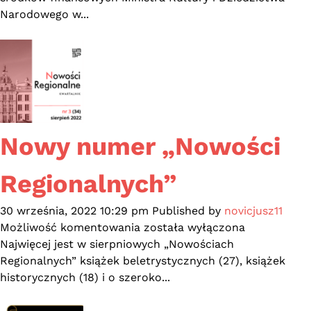
Czytelnictwa
Narodowego w...
2.0
Nowy numer „Nowości
Regionalnych”
30 września, 2022 10:29 pm
Published by
novicjusz11
Nowy
Możliwość komentowania
została wyłączona
numer
Najwięcej jest w sierpniowych „Nowościach
„Nowości
Regionalnych” książek beletrystycznych (27), książek
Regionalnych”
historycznych (18) i o szeroko...