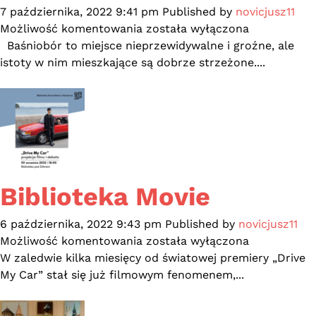
7 października, 2022 9:41 pm
Published by
novicjusz11
Już
Możliwość komentowania
została wyłączona
niedługo
Baśniobór to miejsce nieprzewidywalne i groźne, ale
–
istoty w nim mieszkające są dobrze strzeżone....
Noc
Bibliotek!!!
Biblioteka Movie
6 października, 2022 9:43 pm
Published by
novicjusz11
Biblioteka
Możliwość komentowania
została wyłączona
Movie
W zaledwie kilka miesięcy od światowej premiery „Drive
My Car” stał się już filmowym fenomenem,...