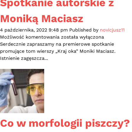
Spotkanie autorskie z
Moniką Maciasz
4 października, 2022 9:48 pm
Published by
novicjusz11
Spotkanie
Możliwość komentowania
została wyłączona
autorskie
Serdecznie zapraszamy na premierowe spotkanie
z
promujące tom wierszy „Kraj oka” Moniki Maciasz.
Moniką
Istnienie zagęszcza...
Maciasz
Co w morfologii piszczy?