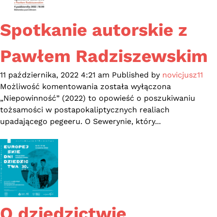
Spotkanie autorskie z
Pawłem Radziszewskim
11 października, 2022 4:21 am
Published by
novicjusz11
Spotkanie
Możliwość komentowania
została wyłączona
autorskie
„Niepowinność” (2022) to opowieść o poszukiwaniu
z
tożsamości w postapokaliptycznych realiach
Pawłem
upadającego pegeeru. O Sewerynie, który...
Radziszewskim
O dziedzictwie