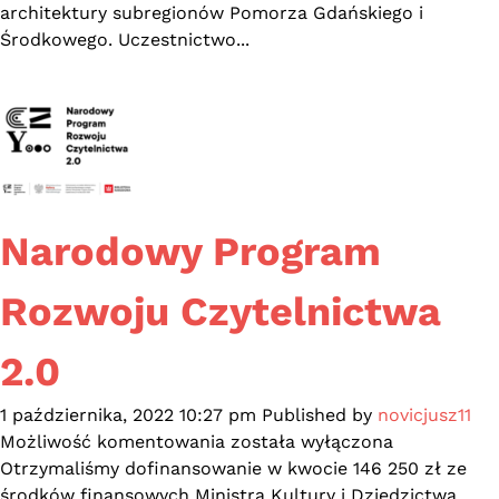
architektoniczny
architektury subregionów Pomorza Gdańskiego i
Środkowego. Uczestnictwo...
Narodowy Program
Rozwoju Czytelnictwa
2.0
1 października, 2022 10:27 pm
Published by
novicjusz11
Narodowy
Możliwość komentowania
została wyłączona
Program
Otrzymaliśmy dofinansowanie w kwocie 146 250 zł ze
Rozwoju
środków finansowych Ministra Kultury i Dziedzictwa