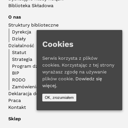
Biblioteka Składowa
O nas
Struktury biblioteczne
Dyrekcja
Działy
Cookies
Działalność
Statut
Serwis korzysta z plików
Strategia
cookies. Korzystając z tej strony
Program działalności
wyrażasz zgodę na używanie
BIP
plików cookie.
Dowiedz się
RODO
więcej.
Zamówienia publiczne
Deklaracja dostępności
OK, zrozumiałem
Praca
Kontakt
Sklep