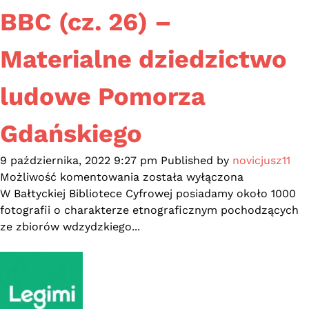
BBC (cz. 26) –
Materialne dziedzictwo
ludowe Pomorza
Gdańskiego
9 października, 2022 9:27 pm
Published by
novicjusz11
Pomorskie
Możliwość komentowania
została wyłączona
ciekawostki
W Bałtyckiej Bibliotece Cyfrowej posiadamy około 1000
z
fotografii o charakterze etnograficznym pochodzących
BBC
ze zbiorów wdzydzkiego...
(cz.
26)
–
Materialne
dziedzictwo