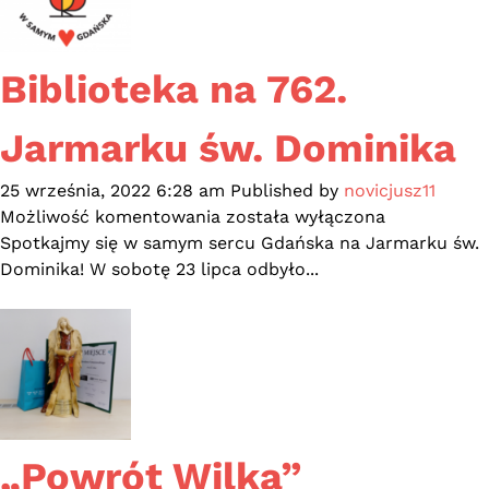
turnus.
Pocztówki
z
Biblioteka na 762.
wczasów
w
Jarmarku św. Dominika
PRL-
u”
25 września, 2022 6:28 am
Published by
novicjusz11
Biblioteka
Możliwość komentowania
została wyłączona
na
Spotkajmy się w samym sercu Gdańska na Jarmarku św.
762.
Dominika! W sobotę 23 lipca odbyło...
Jarmarku
św.
Dominika
„Powrót Wilka”