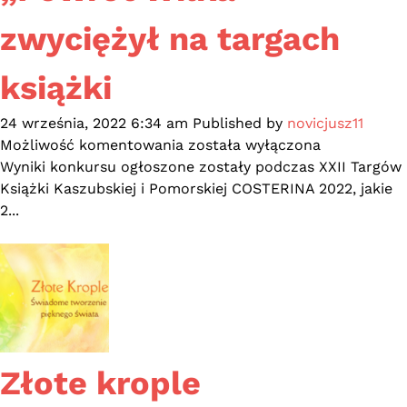
zwyciężył na targach
książki
24 września, 2022 6:34 am
Published by
novicjusz11
„Powrót
Możliwość komentowania
została wyłączona
Wilka”
Wyniki konkursu ogłoszone zostały podczas XXII Targów
zwyciężył
Książki Kaszubskiej i Pomorskiej COSTERINA 2022, jakie
na
2...
targach
książki
Złote krople