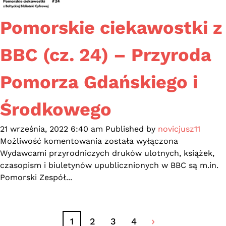
Pomorskie ciekawostki z
BBC (cz. 24) – Przyroda
Pomorza Gdańskiego i
Środkowego
21 września, 2022 6:40 am
Published by
novicjusz11
Pomorskie
Możliwość komentowania
została wyłączona
ciekawostki
Wydawcami przyrodniczych druków ulotnych, książek,
z
czasopism i biuletynów upublicznionych w BBC są m.in.
BBC
Pomorski Zespół...
(cz.
24)
–
1
2
3
4
Przyroda