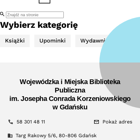
Pomorza
Gdańskiego
i
Wybierz kategorię
Środkowego
Książki
Upominki
Wydawnictwa
Wojewódzka i Miejska Biblioteka
Publiczna
im. Josepha Conrada Korzeniowskiego
w Gdańsku
58 301 48 11
Pokaż adres
Targ Rakowy 5/6, 80-806 Gdańsk