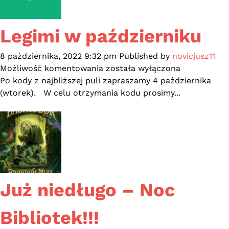
ludowe
Pomorza
Legimi w październiku
Gdańskiego
8 października, 2022 9:32 pm
Published by
novicjusz11
Legimi
Możliwość komentowania
została wyłączona
w
Po kody z najbliższej puli zapraszamy 4 października
październiku
(wtorek). W celu otrzymania kodu prosimy...
Już niedługo – Noc
Bibliotek!!!