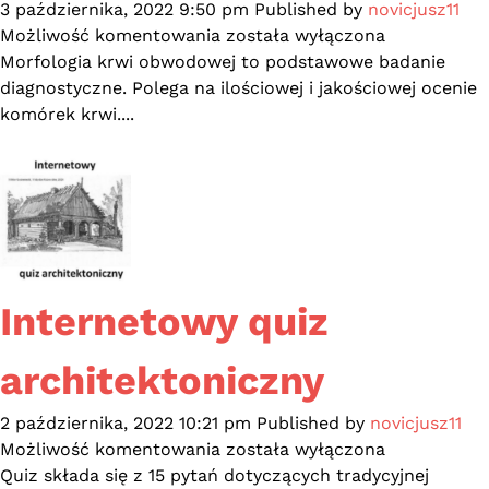
3 października, 2022 9:50 pm
Published by
novicjusz11
Co
Możliwość komentowania
została wyłączona
w
Morfologia krwi obwodowej to podstawowe badanie
morfologii
diagnostyczne. Polega na ilościowej i jakościowej ocenie
piszczy?
komórek krwi....
Internetowy quiz
architektoniczny
2 października, 2022 10:21 pm
Published by
novicjusz11
Internetowy
Możliwość komentowania
została wyłączona
quiz
Quiz składa się z 15 pytań dotyczących tradycyjnej