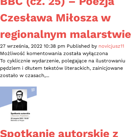
BBC (cz. 25) – Poezja
Czesława Miłosza w
regionalnym malarstwie
27 września, 2022 10:38 pm
Published by
novicjusz11
Pomorskie
Możliwość komentowania
została wyłączona
ciekawostki
To cyklicznie wydarzenie, polegające na ilustrowaniu
z
pędzlem i dłutem tekstów literackich, zainicjowane
BBC
zostało w czasach,...
(cz.
25)
–
Poezja
Czesława
Miłosza
w
Spotkanie autorskie z
regionalnym