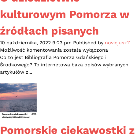
kulturowym Pomorza w
źródłach pisanych
10 października, 2022 9:23 pm
Published by
novicjusz11
O
Możliwość komentowania
została wyłączona
dziedzictwie
Co to jest Bibliografia Pomorza Gdańskiego i
kulturowym
Środkowego? To internetowa baza opisów wybranych
Pomorza
artykułów z...
w
źródłach
pisanych
Pomorskie ciekawostki z