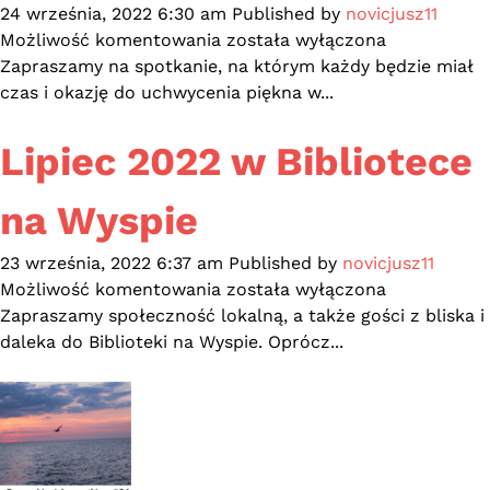
24 września, 2022 6:30 am
Published by
novicjusz11
Złote
Możliwość komentowania
została wyłączona
krople
Zapraszamy na spotkanie, na którym każdy będzie miał
czas i okazję do uchwycenia piękna w...
Lipiec 2022 w Bibliotece
na Wyspie
23 września, 2022 6:37 am
Published by
novicjusz11
Lipiec
Możliwość komentowania
została wyłączona
2022
Zapraszamy społeczność lokalną, a także gości z bliska i
w
daleka do Biblioteki na Wyspie. Oprócz...
Bibliotece
na
Wyspie