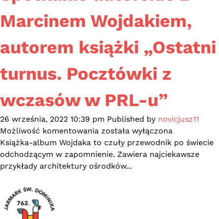
malarstwie
Marcinem Wojdakiem,
autorem książki „Ostatni
turnus. Pocztówki z
wczasów w PRL-u”
26 września, 2022 10:39 pm
Published by
novicjusz11
Spotkanie
Możliwość komentowania
została wyłączona
autorskie
Książka-album Wojdaka to czuły przewodnik po świecie
z
odchodzącym w zapomnienie. Zawiera najciekawsze
Marcinem
przykłady architektury ośrodków...
Wojdakiem,
autorem
książki
„Ostatni