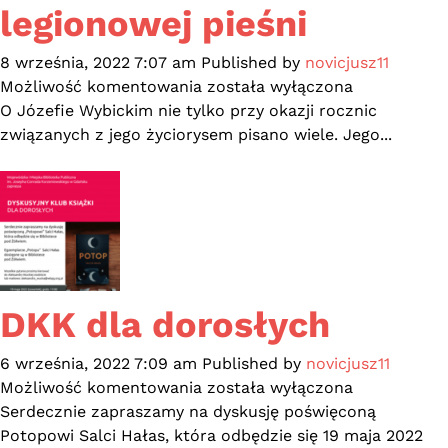
legionowej pieśni
8 września, 2022 7:07 am
Published by
novicjusz11
Pomorskie
Możliwość komentowania
została wyłączona
ciekawostki
O Józefie Wybickim nie tylko przy okazji rocznic
z
związanych z jego życiorysem pisano wiele. Jego...
BBC
(cz.
22)
–
Józef
od
legionowej
DKK dla dorosłych
pieśni
6 września, 2022 7:09 am
Published by
novicjusz11
DKK
Możliwość komentowania
została wyłączona
dla
Serdecznie zapraszamy na dyskusję poświęconą
dorosłych
Potopowi Salci Hałas, która odbędzie się 19 maja 2022