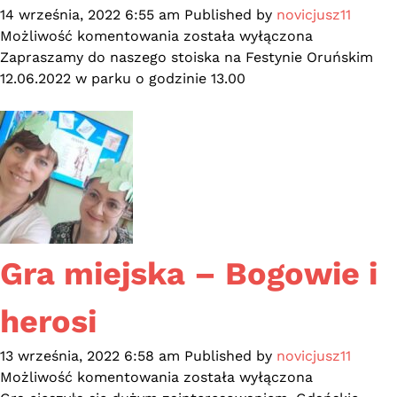
14 września, 2022 6:55 am
Published by
novicjusz11
Biblioteka
Możliwość komentowania
została wyłączona
Ratuszowa
Zapraszamy do naszego stoiska na Festynie Oruńskim
na
12.06.2022 w parku o godzinie 13.00
Festynie
Oruńskim
Gra miejska – Bogowie i
herosi
13 września, 2022 6:58 am
Published by
novicjusz11
Gra
Możliwość komentowania
została wyłączona