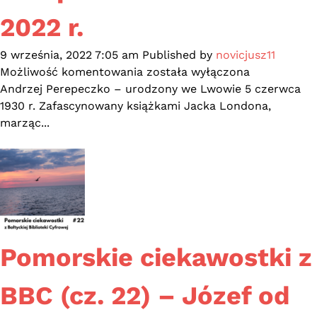
2022 r.
9 września, 2022 7:05 am
Published by
novicjusz11
92.
Możliwość komentowania
została wyłączona
urodziny
Andrzej Perepeczko – urodzony we Lwowie 5 czerwca
Andrzeja
1930 r. Zafascynowany książkami Jacka Londona,
Perepeczki
marząc...
–
5
czerwca
2022
r.
Pomorskie ciekawostki z
BBC (cz. 22) – Józef od