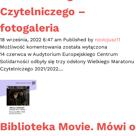
Czytelniczego –
fotogaleria
18 września, 2022 6:47 am
Published by
novicjusz11
Gala
Możliwość komentowania
została wyłączona
Wielkiego
14 czerwca w Audytorium Europejskiego Centrum
Maratonu
Solidarności odbyły się trzy odsłony Wielkiego Maratonu
Czytelniczego
Czytelniczego 2021/2022....
–
fotogaleria
Biblioteka Movie. Mówi o