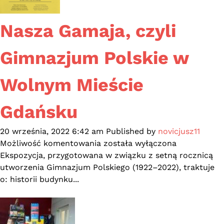
Nasza Gamaja, czyli
Gimnazjum Polskie w
Wolnym Mieście
Gdańsku
20 września, 2022 6:42 am
Published by
novicjusz11
Nasza
Możliwość komentowania
została wyłączona
Gamaja,
Ekspozycja, przygotowana w związku z setną rocznicą
czyli
utworzenia Gimnazjum Polskiego (1922–2022), traktuje
Gimnazjum
o: historii budynku...
Polskie
w
Wolnym