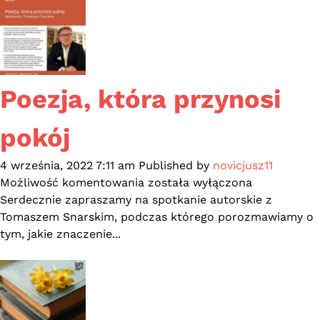
Poezja, która przynosi
pokój
4 września, 2022 7:11 am
Published by
novicjusz11
Poezja,
Możliwość komentowania
została wyłączona
która
Serdecznie zapraszamy na spotkanie autorskie z
przynosi
Tomaszem Snarskim, podczas którego porozmawiamy o
pokój
tym, jakie znaczenie...