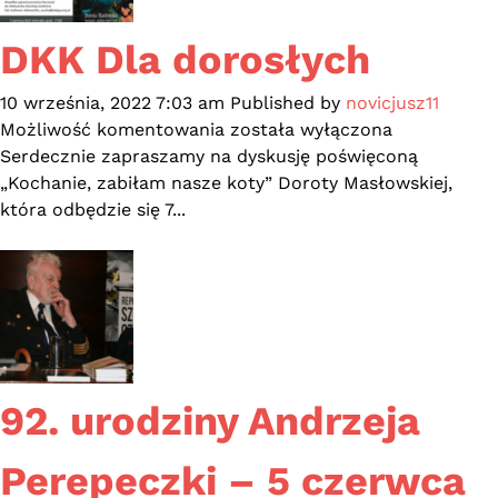
DKK Dla dorosłych
10 września, 2022 7:03 am
Published by
novicjusz11
DKK
Możliwość komentowania
została wyłączona
Dla
Serdecznie zapraszamy na dyskusję poświęconą
dorosłych
„Kochanie, zabiłam nasze koty” Doroty Masłowskiej,
która odbędzie się 7...
92. urodziny Andrzeja
Perepeczki – 5 czerwca