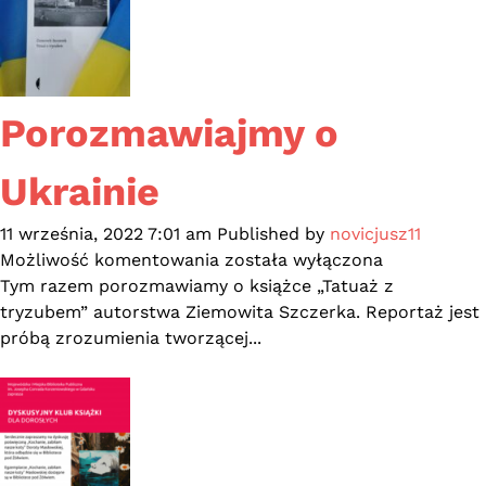
miejska
Porozmawiajmy o
Ukrainie
11 września, 2022 7:01 am
Published by
novicjusz11
Porozmawiajmy
Możliwość komentowania
została wyłączona
o
Tym razem porozmawiamy o książce „Tatuaż z
Ukrainie
tryzubem” autorstwa Ziemowita Szczerka. Reportaż jest
próbą zrozumienia tworzącej...