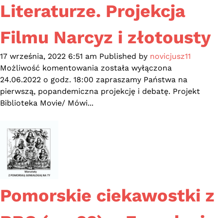
Literaturze. Projekcja
Filmu Narcyz i złotousty
17 września, 2022 6:51 am
Published by
novicjusz11
Biblioteka
Możliwość komentowania
została wyłączona
Movie.
24.06.2022 o godz. 18:00 zapraszamy Państwa na
Mówi
pierwszą, popandemiczna projekcję i debatę. Projekt
o
Biblioteka Movie/ Mówi...
Literaturze.
Projekcja
Filmu
Narcyz
i
złotousty
Pomorskie ciekawostki z