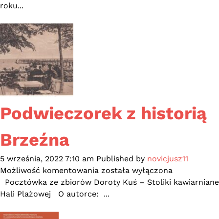
roku...
Podwieczorek z historią
Brzeźna
5 września, 2022 7:10 am
Published by
novicjusz11
Podwieczorek
Możliwość komentowania
została wyłączona
z
Pocztówka ze zbiorów Doroty Kuś – Stoliki kawiarniane
historią
Hali Plażowej O autorce: ...
Brzeźna