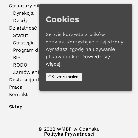
Struktury biblioteczne
Dyrekcja
Cookies
Działy
Działalność
Serwis korzysta z plików
Statut
cookies. Korzystając z tej strony
Strategia
wyrażasz zgodę na używanie
Program działalności
plików cookie.
Dowiedz się
BIP
więcej.
RODO
Zamówienia publiczne
OK, zrozumiałem
Deklaracja dostępności
Praca
Kontakt
Sklep
© 2022 WMBP w Gdańsku
Polityka Prywatności