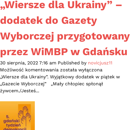
„Wiersze dla Ukrainy” –
dodatek do Gazety
Wyborczej przygotowany
przez WiMBP w Gdańsku
30 sierpnia, 2022 7:16 am
Published by
novicjusz11
„Wiersze
Możliwość komentowania
została wyłączona
dla
„Wiersze dla Ukrainy”. Wyjątkowy dodatek w piątek w
Ukrainy”
„Gazecie Wyborczej” „Mały chłopiec spłonął
–
żywcem./Jesteś...
dodatek
do
Gazety
Wyborczej
przygotowany