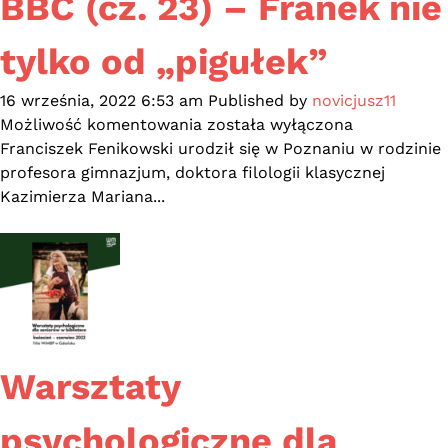
BBC (cz. 23) – Franek nie
tylko od „pigułek”
16 września, 2022 6:53 am
Published by
novicjusz11
Pomorskie
Możliwość komentowania
została wyłączona
ciekawostki
Franciszek Fenikowski urodził się w Poznaniu w rodzinie
z
profesora gimnazjum, doktora filologii klasycznej
BBC
Kazimierza Mariana...
(cz.
23)
–
Franek
nie
tylko
od
Warsztaty
„pigułek”
psychologiczne dla