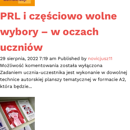
przez
WiMBP
PRL i częściowo wolne
w
Gdańsku
wybory – w oczach
uczniów
29 sierpnia, 2022 7:19 am
Published by
novicjusz11
PRL
Możliwość komentowania
została wyłączona
i
Zadaniem ucznia-uczestnika jest wykonanie w dowolnej
częściowo
technice autorskiej planszy tematycznej w formacie A2,
wolne
która będzie...
wybory
–
w
oczach
uczniów