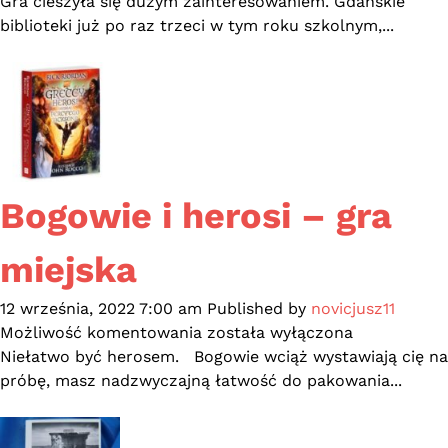
miejska
Gra cieszyła się dużym zainteresowaniem. Gdańskie
–
biblioteki już po raz trzeci w tym roku szkolnym,...
Bogowie
i
herosi
Bogowie i herosi – gra
miejska
12 września, 2022 7:00 am
Published by
novicjusz11
Bogowie
Możliwość komentowania
została wyłączona
i
Niełatwo być herosem. Bogowie wciąż wystawiają cię na
herosi
próbę, masz nadzwyczajną łatwość do pakowania...
–
gra