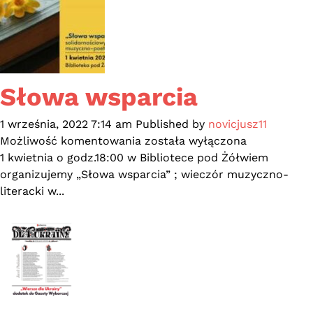
Ukrainy
Słowa wsparcia
1 września, 2022 7:14 am
Published by
novicjusz11
Słowa
Możliwość komentowania
została wyłączona
wsparcia
1 kwietnia o godz.18:00 w Bibliotece pod Żółwiem
organizujemy „Słowa wsparcia” ; wieczór muzyczno-
literacki w...