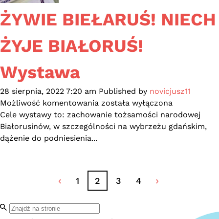
ŻYWIE BIEŁARUŚ! NIECH
ŻYJE BIAŁORUŚ!
Wystawa
28 sierpnia, 2022 7:20 am
Published by
novicjusz11
ŻYWIE
Możliwość komentowania
została wyłączona
BIEŁARUŚ!
Cele wystawy to: zachowanie tożsamości narodowej
NIECH
Białorusinów, w szczególności na wybrzeżu gdańskim,
ŻYJE
dążenie do podniesienia...
BIAŁORUŚ!
Wystawa
1
2
3
4