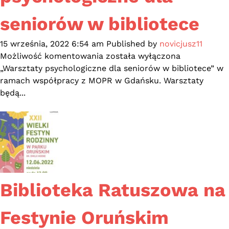
seniorów w bibliotece
15 września, 2022 6:54 am
Published by
novicjusz11
Warsztaty
Możliwość komentowania
została wyłączona
psychologiczne
„Warsztaty psychologiczne dla seniorów w bibliotece” w
dla
ramach współpracy z MOPR w Gdańsku. Warsztaty
seniorów
będą...
w
bibliotece
Biblioteka Ratuszowa na
Festynie Oruńskim