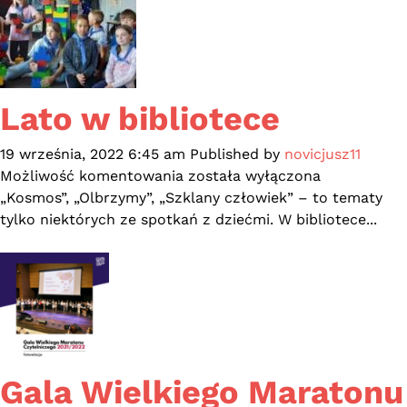
Mieście
Gdańsku
Lato w bibliotece
19 września, 2022 6:45 am
Published by
novicjusz11
Lato
Możliwość komentowania
została wyłączona
w
„Kosmos”, „Olbrzymy”, „Szklany człowiek” – to tematy
bibliotece
tylko niektórych ze spotkań z dziećmi. W bibliotece...
Gala Wielkiego Maratonu