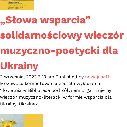
„Słowa wsparcia”
solidarnościowy wieczór
muzyczno-poetycki dla
Ukrainy
2 września, 2022 7:13 am
Published by
novicjusz11
„Słowa
Możliwość komentowania
została wyłączona
wsparcia”
1 kwietnia w Bibliotece pod Żółwiem organizujemy
solidarnościowy
wieczór muzyczno-literacki w formie wsparcia dla
wieczór
Ukrainy, Ukrainek...
muzyczno-
poetycki
dla